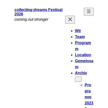
Zum
collecting:dreams Festival
Inhalt
2026
springen
coming out stronger
Wir
Team
Program
m
Location
Gemeinsa
m
Archiv
Pro
gra
mm
2023